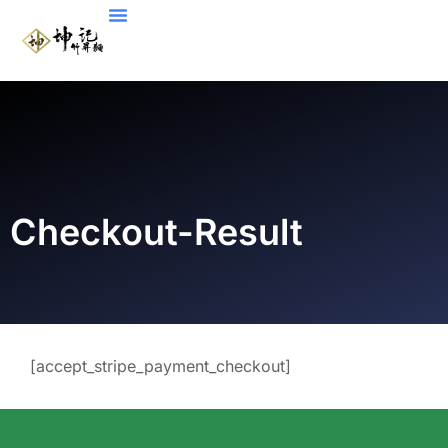
Checkout-Result
[accept_stripe_payment_checkout]