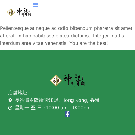
Pellentesque at neque ac odio bibendum pharetra sit amet
at erat. In hac habitasse platea dictumst. Integer mattis
interdum ante vitae venenatis. You are the best!
店舖地址
長沙灣永隆街1號E舖, Hong Kong, 香港
星期一 至 日 : 10:00 am – 9:00pm