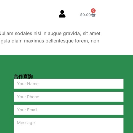
0
$
0.00
Nullam sodales nisl in augue gravida, sit amet
a ligula diam maximus pellentesque lorem, non
合作查詢