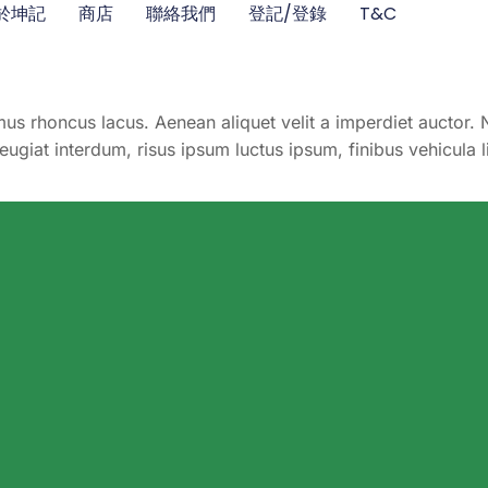
於坤記
商店
聯絡我們
登記/登錄
T&C
us rhoncus lacus. Aenean aliquet velit a imperdiet auctor. 
feugiat interdum, risus ipsum luctus ipsum, finibus vehicul