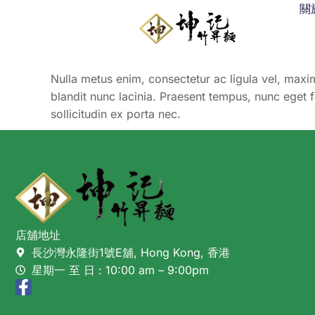
關
Nulla metus enim, consectetur ac ligula vel, maxim
blandit nunc lacinia. Praesent tempus, nunc eget 
sollicitudin ex porta nec.
店舖地址
長沙灣永隆街1號E舖, Hong Kong, 香港
星期一 至 日 : 10:00 am – 9:00pm