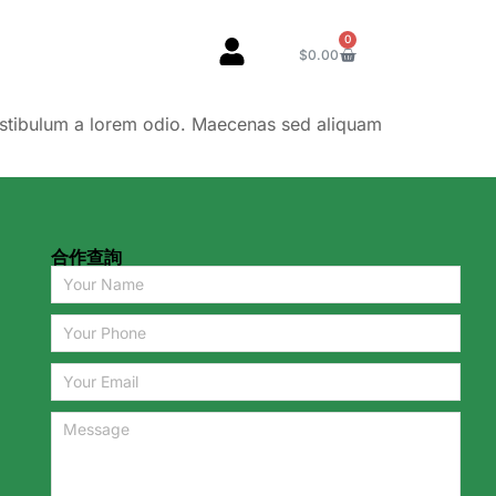
0
$
0.00
stibulum a lorem odio. Maecenas sed aliquam
合作查詢