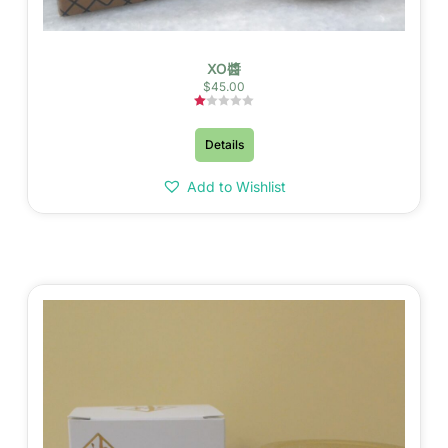
XO醬
$
45.00
評
分
Details
1.00
滿
分
5
Add to Wishlist