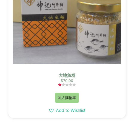
大地魚粉
$
70.00
評
分
加入購物車
1.00
滿
分
5
Add to Wishlist