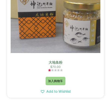
大地鱼粉
$
70.00
评
分
加入购物车
1.00
&sol;
5
Add to Wishlist