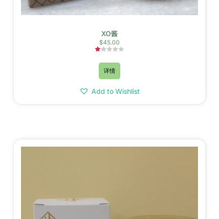
XO酱
$
45.00
评
分
详情
1.00
&sol;
5
Add to Wishlist